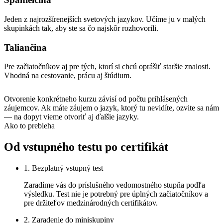
Jeden z najrozšírenejších svetových jazykov. Učíme ju v malých
skupinkách tak, aby ste sa čo najskôr rozhovorili.
Taliančina
Pre začiatočníkov aj pre tých, ktorí si chcú oprášiť staršie znalosti.
Vhodná na cestovanie, prácu aj štúdium.
Otvorenie konkrétneho kurzu závisí od počtu prihlásených
záujemcov. Ak máte záujem o jazyk, ktorý tu nevidíte, ozvite sa nám
— na dopyt vieme otvoriť aj ďalšie jazyky.
Ako to prebieha
Od vstupného testu po certifikát
1. Bezplatný vstupný test
Zaradíme vás do príslušného vedomostného stupňa podľa
výsledku. Test nie je potrebný pre úplných začiatočníkov a
pre držiteľov medzinárodných certifikátov.
2. Zaradenie do miniskupiny