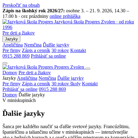
Preskočiť na obsah
Zápis na školský rok 2026/27:
osobne 3. – 21. 9. 2026, 14.30 –
17.00 h · cez prázdniny
online prihláška
Jazyková škola Progres
Zvolen · od roku
1996
Pre deti a žiakov
Jazyky
Angličtina
Nemčina
Ďalšie jazyky
Pre firmy
Zápis a cenník
30 rokov
Kontakt
0915 288 869
Prihlásiť sa online
Progres
Zvolen
Domov
Pre deti a žiakov
Jazyky
Angličtina
Nemčina
Ďalšie jazyky
Pre firmy
Zápis a cenník
30 rokov školy
Kontakt
Prihlásiť sa online
0915 288 869
Domov
Ďalšie jazyky
V miniskupinách
Ďalšie jazyky
Šanca pre každého naučiť sa ďalšie svetové jazyky. Francúzštinu,
španielčinu a taliančinu učíme v miniskupinách — intenzívnejšie
ako v bežných kurzoch a s oveľa väčším priestorom na konverzáciu.