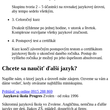
Skupinu tvoria 2 – 5 účastníci na rovnakej jazykovej úrovni,
aby tempo sedelo všetkým.
3. Celoročný kurz
Dvakrát týždenne po jednej hodine, v utorok a štvrtok.
Komplexne rozvíjame všetky jazykové zručnosti.
4. Postupový test a certifikát
Kurz končí záverečným postupovým testom a certifikátom
jazykovej školy o ukončení daného ročníka. Postup do
vyššieho ročníka je možný po jeho úspešnom absolvovaní.
Chcete sa naučiť ďalší jazyk?
Napíšte nám, o ktorý jazyk a úroveň máte záujem. Ozveme sa vám a
dáme vedieť, kedy otvárame najbližšiu miniskupinu.
Prihlásiť sa online
0915 288 869
Jazyková škola Progres
Zvolen · od roku 1996
Súkromná jazyková škola vo Zvolene. Angličtina, nemčina a ďalšie
jazyky pre deti, žiakov ZŠ, mládež, dospelých aj firmy.