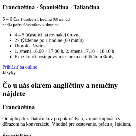
Francúzština · Španielčina · Taliančina
5 – 6 €
za 1 osobu a 1 hodinu (60 minút)
podľa počtu účastníkov v skupine
4 – 5 účastníci na rovnakej úrovni
2× týždenne po 1 hodine (60 minút)
Utorok a štvrtok
1. smena 16.00 – 17.00 h, 2. smena 17.10 – 18.10 h
Kurz končí postupovým testom a certifikátom školy
Prihlásiť sa online
Jazyky
Čo u nás okrem angličtiny a nemčiny
nájdete
Francúzština
Od úplných začiatočníkov po pokročilých, v miniskupinách s
dôrazom na konverzáciu. Vhodná pre cestovanie, prácu aj štúdium.
Španielčina