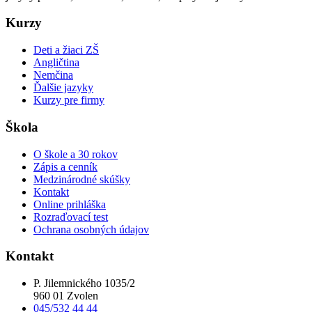
Kurzy
Deti a žiaci ZŠ
Angličtina
Nemčina
Ďalšie jazyky
Kurzy pre firmy
Škola
O škole a 30 rokov
Zápis a cenník
Medzinárodné skúšky
Kontakt
Online prihláška
Rozraďovací test
Ochrana osobných údajov
Kontakt
P. Jilemnického 1035/2
960 01 Zvolen
045/532 44 44