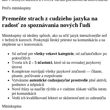
Prečo miniskupiny
Premeňte strach z cudzieho jazyka na
radosť zo spoznávania nových ľudí
Miniskupiny sú ideálny spôsob, ako sa učiť jazyk intenzívnejšie než
v bežných kurzoch. Poskytujú široký priestor na komunikáciu a na
zlepšenie sa v konverzácii.
Sú určené pre
všetky vekové kategórie
, od začiatočníkov po
pokročilých
Tvoria ich
2 – 5 účastníci
, ktorí sú na rovnakej jazykovej
úrovni
Komplexne rozvíjajú všetky jazykové zručnosti — čítanie,
písanie, počúvanie a rozprávanie
Vytvárame
autentické cudzojazyčné prostredie
plné aktivít,
podnetov a inšpirácií
Nové frázy sa naučíte rýchlo a v cudzine získate väčšiu istotu
pri komunikácii
Vedú ich kvalifikovaní lektori so skúsenosťami zo zahraničia
Miniskupina