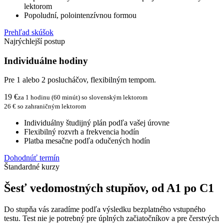
lektorom
Popoludní, polointenzívnou formou
Prehľad skúšok
Najrýchlejší postup
Individuálne hodiny
Pre 1 alebo 2 poslucháčov, flexibilným tempom.
19 €
za 1 hodinu (60 minút) so slovenským lektorom
26 € so zahraničným lektorom
Individuálny študijný plán podľa vašej úrovne
Flexibilný rozvrh a frekvencia hodín
Platba mesačne podľa odučených hodín
Dohodnúť termín
Štandardné kurzy
Šesť vedomostných stupňov, od A1 po C1
Do stupňa vás zaradíme podľa výsledku bezplatného vstupného
testu. Test nie je potrebný pre úplných začiatočníkov a pre čerstvých