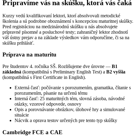
Pripravíme vás na skúšku, ktorá vás čaká
Kurzy vedú kvalifikovaní lektori, ktorí absolvovali metodické
školenia a sú podrobne oboznámení s koncepciou maturitnej skúšky.
Pred registráciou na medzinárodnú skúšku u nás absolvujete
prípravné písomné a posluchové testy; zahraničný lektor zhodnotí
váš ústny prejav a na základe výsledkov vám odporučíme, či sa na
skúšku prihlásiť.
Príprava na maturitu
Pre študentov 4. ročníka SŠ. Rozlišujeme dve úrovne —
B1
základná
(kompatibilná s Preliminary English Test) a
B2 vyššia
(kompatibilná s First Certificate in English).
Externá časť: počúvanie s porozumením, gramatika, čítanie s
porozumením, písanie na určenú tému
Interná časť: 25 maturitných tém, slovná zásoba, návodné
otázky, vzorové odpovede, osnovy
Opis a porovnávanie obrázkov, úlohové hry a simulované
situácie
Nácvik a oprava testov určených pre tento typ skúšky
Cambridge FCE a CAE