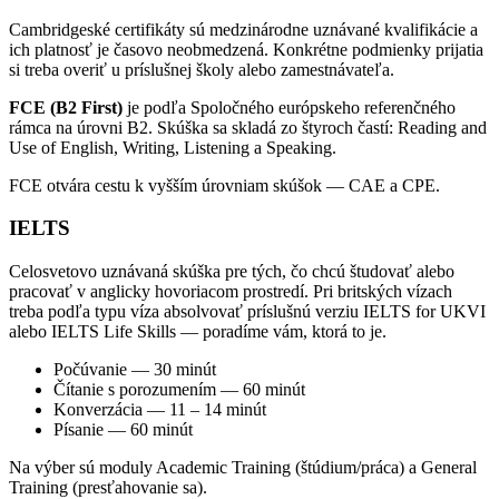
Cambridgeské certifikáty sú medzinárodne uznávané kvalifikácie a
ich platnosť je časovo neobmedzená. Konkrétne podmienky prijatia
si treba overiť u príslušnej školy alebo zamestnávateľa.
FCE (B2 First)
je podľa Spoločného európskeho referenčného
rámca na úrovni B2. Skúška sa skladá zo štyroch častí: Reading and
Use of English, Writing, Listening a Speaking.
FCE otvára cestu k vyšším úrovniam skúšok — CAE a CPE.
IELTS
Celosvetovo uznávaná skúška pre tých, čo chcú študovať alebo
pracovať v anglicky hovoriacom prostredí. Pri britských vízach
treba podľa typu víza absolvovať príslušnú verziu IELTS for UKVI
alebo IELTS Life Skills — poradíme vám, ktorá to je.
Počúvanie — 30 minút
Čítanie s porozumením — 60 minút
Konverzácia — 11 – 14 minút
Písanie — 60 minút
Na výber sú moduly Academic Training (štúdium/práca) a General
Training (presťahovanie sa).