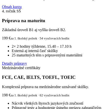
Obsah kurzu
4. ročník SŠ
Príprava na maturitu
Základná úroveň B1 aj vyššia úroveň B2.
199 €
za 1. školský polrok · 54 vyučovacích hodín
2× 2 hodiny týždenne, 15.40 – 17.10 h
Externá aj interná časť skúšky
25 maturitných tém s pripravenými materiálmi
Detaily prípravy
Medzinárodné certifikáty
FCE, CAE, IELTS, TOEFL, TOEIC
Komplexná príprava na medzinárodne uznávané skúšky.
198 €
za 1. školský polrok · 62 vyučovacích hodín
Nácvik všetkých štyroch jazykových zručností
Prípravné testy a hodnotenie ústneho prejavu zahraničným