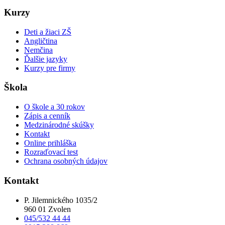
Kurzy
Deti a žiaci ZŠ
Angličtina
Nemčina
Ďalšie jazyky
Kurzy pre firmy
Škola
O škole a 30 rokov
Zápis a cenník
Medzinárodné skúšky
Kontakt
Online prihláška
Rozraďovací test
Ochrana osobných údajov
Kontakt
P. Jilemnického 1035/2
960 01 Zvolen
045/532 44 44