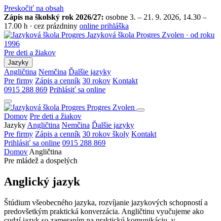
Preskočiť na obsah
Zápis na školský rok 2026/27:
osobne 3. – 21. 9. 2026, 14.30 –
17.00 h · cez prázdniny
online prihláška
Jazyková škola Progres
Zvolen · od roku
1996
Pre deti a žiakov
Jazyky
Angličtina
Nemčina
Ďalšie jazyky
Pre firmy
Zápis a cenník
30 rokov
Kontakt
0915 288 869
Prihlásiť sa online
Progres
Zvolen
Domov
Pre deti a žiakov
Jazyky
Angličtina
Nemčina
Ďalšie jazyky
Pre firmy
Zápis a cenník
30 rokov školy
Kontakt
Prihlásiť sa online
0915 288 869
Domov
Angličtina
Pre mládež a dospelých
Anglický jazyk
Štúdium všeobecného jazyka, rozvíjanie jazykových schopností a
predovšetkým praktická konverzácia. Angličtinu vyučujeme ako
cudzí jazyk so zameraním na praktickú komunikáciu, v