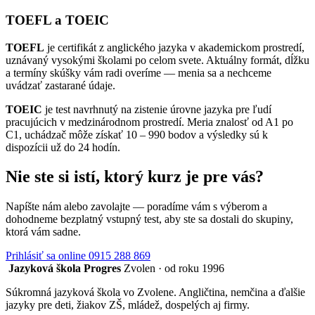
TOEFL a TOEIC
TOEFL
je certifikát z anglického jazyka v akademickom prostredí,
uznávaný vysokými školami po celom svete. Aktuálny formát, dĺžku
a termíny skúšky vám radi overíme — menia sa a nechceme
uvádzať zastarané údaje.
TOEIC
je test navrhnutý na zistenie úrovne jazyka pre ľudí
pracujúcich v medzinárodnom prostredí. Meria znalosť od A1 po
C1, uchádzač môže získať 10 – 990 bodov a výsledky sú k
dispozícii už do 24 hodín.
Nie ste si istí, ktorý kurz je pre vás?
Napíšte nám alebo zavolajte — poradíme vám s výberom a
dohodneme bezplatný vstupný test, aby ste sa dostali do skupiny,
ktorá vám sadne.
Prihlásiť sa online
0915 288 869
Jazyková škola Progres
Zvolen · od roku 1996
Súkromná jazyková škola vo Zvolene. Angličtina, nemčina a ďalšie
jazyky pre deti, žiakov ZŠ, mládež, dospelých aj firmy.