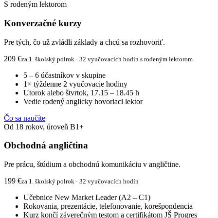
S rodeným lektorom
Konverzačné kurzy
Pre tých, čo už zvládli základy a chcú sa rozhovoriť.
209 €
za 1. školský polrok · 32 vyučovacích hodín s rodeným lektorom
5 – 6 účastníkov v skupine
1× týždenne 2 vyučovacie hodiny
Utorok alebo štvrtok, 17.15 – 18.45 h
Vedie rodený anglicky hovoriaci lektor
Čo sa naučíte
Od 18 rokov, úroveň B1+
Obchodná angličtina
Pre prácu, štúdium a obchodnú komunikáciu v angličtine.
199 €
za 1. školský polrok · 32 vyučovacích hodín
Učebnice New Market Leader (A2 – C1)
Rokovania, prezentácie, telefonovanie, korešpondencia
Kurz končí záverečným testom a certifikátom JŠ Progres