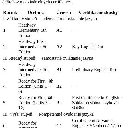
držiteľov medzinárodných certifikátov.
Ročník
Učebnica
Úroveň
Certifikačné skúšky
I. Základný stupeň — elementárne ovládanie jazyka
Headway
1.
Elementary, 5th
A1
—
Edition
Headway Pre-
2.
Intermediate, 5th
A2
Key English Test
Edition
II. Stredný stupeň — samostatné ovládanie jazyka
Headway
3.
Intermediate, 5th
B1
Preliminary English Test
Edition
Ready for First, 4th
4.
Edition (Units 1 –
B2
—
6)
Ready for First, 4th
First Certificate in English ·
5.
Edition (Units 7 –
B2
Základná štátna jazyková
12)
skúška
III. Vyšší stupeň — kompetentné ovládanie jazyka
Certificate in Advanced
Ready for
6.
C1
English · Všeobecná štátna