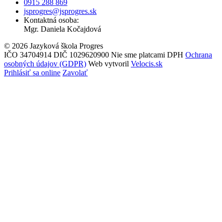
0915 288 869
jsprogres@jsprogres.sk
Kontaktná osoba:
Mgr. Daniela Kočajdová
© 2026 Jazyková škola Progres
IČO 34704914
DIČ 1029620900
Nie sme platcami DPH
Ochrana
osobných údajov (GDPR)
Web vytvoril
Velocis.sk
Prihlásiť sa online
Zavolať