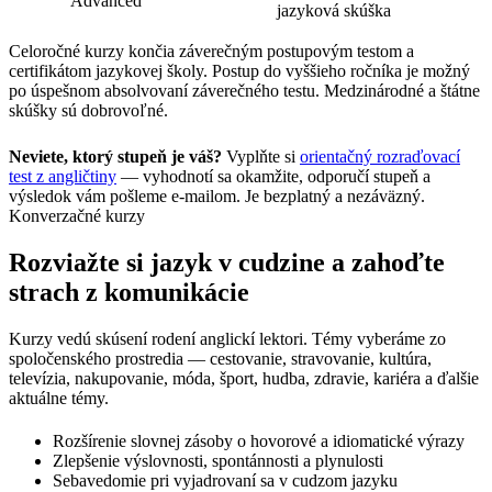
Advanced
jazyková skúška
Celoročné kurzy končia záverečným postupovým testom a
certifikátom jazykovej školy. Postup do vyššieho ročníka je možný
po úspešnom absolvovaní záverečného testu. Medzinárodné a štátne
skúšky sú dobrovoľné.
Neviete, ktorý stupeň je váš?
Vyplňte si
orientačný rozraďovací
test z angličtiny
— vyhodnotí sa okamžite, odporučí stupeň a
výsledok vám pošleme e-mailom. Je bezplatný a nezáväzný.
Konverzačné kurzy
Rozviažte si jazyk v cudzine a zahoďte
strach z komunikácie
Kurzy vedú skúsení rodení anglickí lektori. Témy vyberáme zo
spoločenského prostredia — cestovanie, stravovanie, kultúra,
televízia, nakupovanie, móda, šport, hudba, zdravie, kariéra a ďalšie
aktuálne témy.
Rozšírenie slovnej zásoby o hovorové a idiomatické výrazy
Zlepšenie výslovnosti, spontánnosti a plynulosti
Sebavedomie pri vyjadrovaní sa v cudzom jazyku